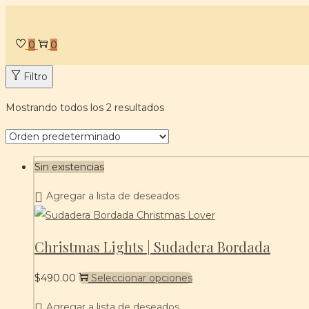
Saltar
Saltar
a
al
0
0
la
contenido
Filtro
navegación
Mostrando todos los 2 resultados
Sin existencias
Agregar a lista de deseados
Christmas Lights | Sudadera Bordada
Este
$
490.00
Seleccionar opciones
producto
Agregar a lista de deseados