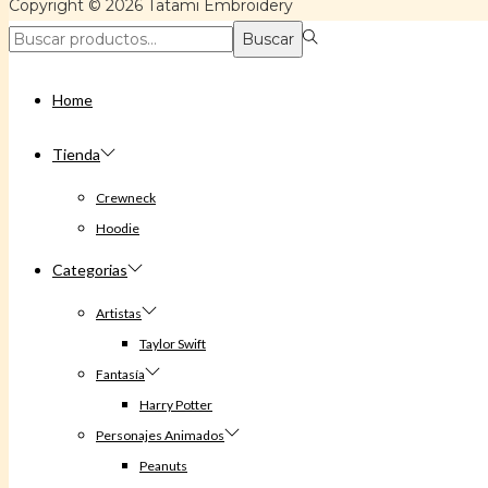
Copyright © 2026
Tatami Embroidery
Búsqueda
Buscar
para:>
Home
Tienda
Crewneck
Hoodie
Categorias
Artistas
Taylor Swift
Fantasía
Harry Potter
Personajes Animados
Peanuts