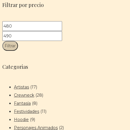
en
Filtrar por precio
la
página
Precio
Precio
de
mínimo
máximo
producto
Filtrar
Categorias
Artistas
(17)
Crewneck
(28)
Fantasía
(8)
Festividades
(11)
Hoodie
(9)
Personajes Animados
(2)