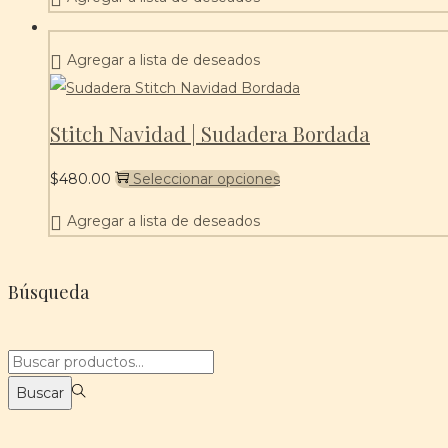
tiene
múltiples
Agregar a lista de deseados
variantes.
Las
opciones
Stitch Navidad | Sudadera Bordada
se
pueden
Este
$
480.00
Seleccionar opciones
elegir
producto
Agregar a lista de deseados
en
tiene
la
múltiples
Búsqueda
página
variantes.
de
Las
producto
opciones
Búsqueda
se
para:>
Buscar
pueden
elegir