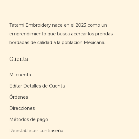
s
u
m
v
c
ú
a
t
l
Tatami Embroidery nace en el 2023 como un
r
o
t
emprendimiento que busca acercar los prendas
i
t
i
bordadas de calidad a la población Mexicana.
a
i
p
n
e
Cuenta
l
t
n
e
e
e
Mi cuenta
s
s
m
v
Editar Detalles de Cuenta
.
ú
a
L
Órdenes
l
r
a
t
Direcciones
i
s
i
Métodos de pago
a
o
p
n
Reestablecer contraseña
p
l
t