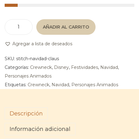
AÑADIR AL CARRITO
S
t
Agregar a lista de deseados
i
t
SKU:
stitch-navidad-claus
c
Categorías:
Crewneck
,
Disney
,
Festividades
,
Navidad
,
h
Personajes Animados
N
Etiquetas:
Crewneck
,
Navidad
,
Personajes Animados
a
v
i
Descripción
d
a
Información adicional
d