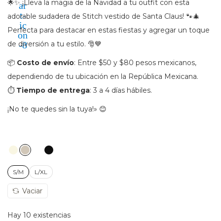
🌟✨ ¡Lleva la magia de la Navidad a tu outfit con esta
c
d
adorable sudadera de Stitch vestido de Santa Claus! 🐾🎄
i
o
Perfecta para destacar en estas fiestas y agregar un toque
ó
de diversión a tu estilo. 🎅💙
n
📦
Costo de envío
: Entre $50 y $80 pesos mexicanos,
dependiendo de tu ubicación en la República Mexicana.
⏱️
Tiempo de entrega
: 3 a 4 días hábiles.
¡No te quedes sin la tuya!» 😊
S/M
L/XL
Vaciar
Hay 10 existencias