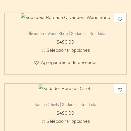
c
a
n
t
Ollivanders Wand Shop | Sudadera Bordada
i
$
490.00
d
Seleccionar opciones
a
E
d
Agregar a lista de deseados
s
t
e
p
r
Karma Chiefs | Sudadera Bordada
o
$
490.00
d
Seleccionar opciones
u
E