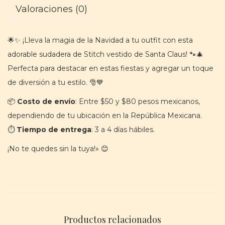
|
Valoraciones (0)
S
u
🌟✨ ¡Lleva la magia de la Navidad a tu outfit con esta
d
adorable sudadera de Stitch vestido de Santa Claus! 🐾🎄
a
Perfecta para destacar en estas fiestas y agregar un toque
d
de diversión a tu estilo. 🎅💙
e
📦
Costo de envío
: Entre $50 y $80 pesos mexicanos,
r
dependiendo de tu ubicación en la República Mexicana.
a
⏱️
Tiempo de entrega
: 3 a 4 días hábiles.
B
o
¡No te quedes sin la tuya!» 😊
r
d
a
d
Productos relacionados
a