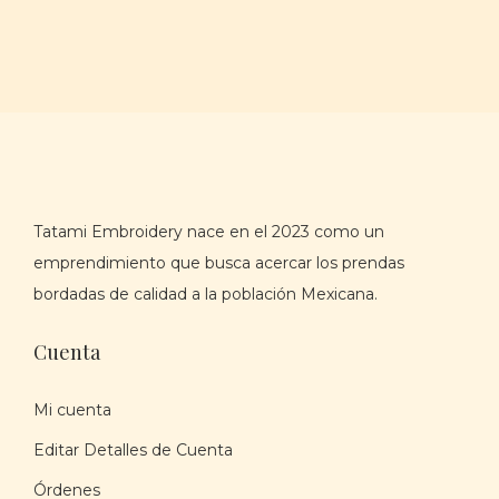
c
d
p
i
o
r
ó
o
n
d
u
c
t
Tatami Embroidery nace en el 2023 como un
o
emprendimiento que busca acercar los prendas
t
bordadas de calidad a la población Mexicana.
i
e
Cuenta
n
e
Mi cuenta
m
Editar Detalles de Cuenta
ú
Órdenes
l